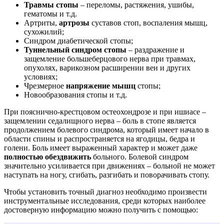
Травмы стопы
– переломы, растяжения, ушибы,
гематомы и т.д.
Артриты,
артрозы
суставов стоп, воспаления мышц,
сухожилий;
Синдром диабетической стопы;
Туннельный синдром стопы
– раздражение и
защемление большеберцового нерва при травмах,
опухолях, варикозном расширении вен и других
условиях;
Чрезмерное
напряжение мышц
стопы;
Новообразования стопы и т.д.
При пояснично-крестцовом остеохондрозе и при ишиасе –
защемлении седалищного нерва – боль в стопе является
продолжением болевого синдрома, который имеет начало в
области спины и распространяется на ягодицы, бедра и
голени. Боль имеет выраженный характер и может даже
полностью обездвижить
больного. Болевой синдром
значительно усиливается при движениях – больной не может
наступать на ногу, сгибать, разгибать и поворачивать стопу.
Чтобы установить точный диагноз необходимо произвести
инструментальные исследования, среди которых наиболее
достоверную информацию можно получить с помощью: