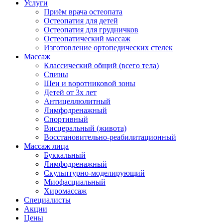
Услуги
Приём врача остеопата
Остеопатия для детей
Остеопатия для грудничков
Остеопатический массаж
Изготовление ортопедических стелек
Массаж
Классический общий (всего тела)
Спины
Шеи и воротниковой зоны
Детей от 3х лет
Антицеллюлитный
Лимфодренажный
Спортивный
Висцеральный (живота)
Восстановительно-реабилитационный
Массаж лица
Буккальный
Лимфодренажный
Скульптурно-моделирующий
Миофасциальный
Хиромассаж
Специалисты
Акции
Цены