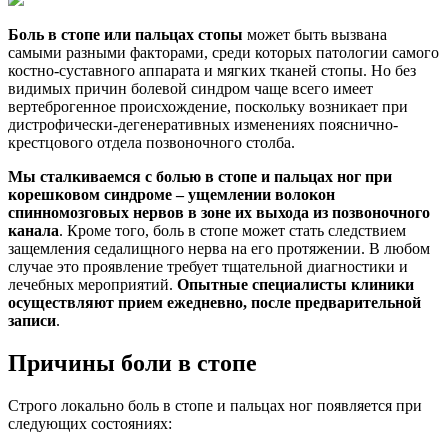
Боль в стопе или пальцах стопы
может быть вызвана
самыми разными факторами, среди которых патологии самого
костно-суставного аппарата и мягких тканей стопы. Но без
видимых причин болевой синдром чаще всего имеет
вертеброгенное происхождение, поскольку возникает при
дистрофически-дегенеративных изменениях пояснично-
крестцового отдела позвоночного столба.
Мы сталкиваемся с болью в стопе и пальцах ног при
корешковом синдроме – ущемлении волокон
спинномозговых нервов в зоне их выхода из позвоночного
канала
. Кроме того, боль в стопе может стать следствием
защемления седалищного нерва на его протяжении. В любом
случае это проявление требует тщательной диагностики и
лечебных мероприятий.
Опытные специалисты клиники
осуществляют прием ежедневно, после предварительной
записи
.
Причины боли в стопе
Строго локально боль в стопе и пальцах ног появляется при
следующих состояниях: