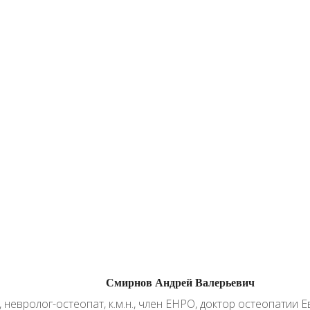
Смирнов Андрей Валерьевич
невролог-остеопат, к.м.н., член ЕНРО, доктор остеопатии