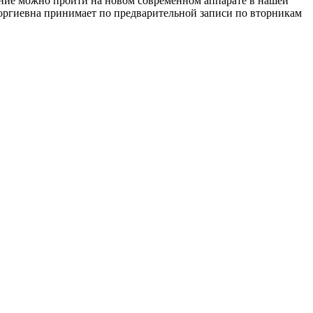
ание можно пройти на новом современном аппарате в нашей
оргиевна принимает по предварительной записи по вторникам