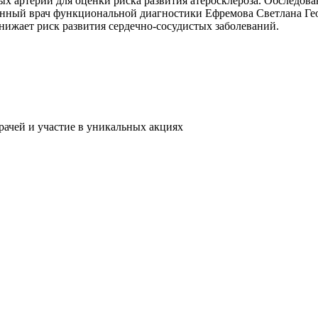
х артерий для оценки риска развития атеросклероза. Обследов
ванный врач функциональной диагностики Ефремова Светлана Ге
нижает риск развития сердечно-сосудистых заболеваний.
рачей и участие в уникальных акциях