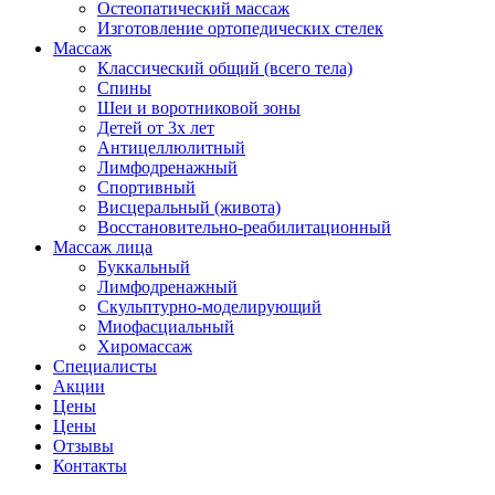
Остеопатический массаж
Изготовление ортопедических стелек
Массаж
Классический общий (всего тела)
Спины
Шеи и воротниковой зоны
Детей от 3х лет
Антицеллюлитный
Лимфодренажный
Спортивный
Висцеральный (живота)
Восстановительно-реабилитационный
Массаж лица
Буккальный
Лимфодренажный
Скульптурно-моделирующий
Миофасциальный
Хиромассаж
Специалисты
Акции
Цены
Цены
Отзывы
Контакты