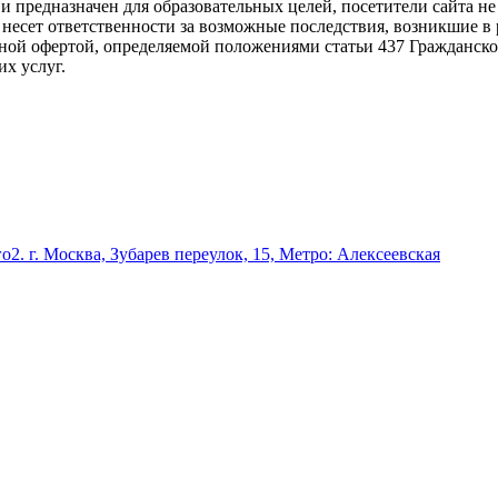
предназначен для образовательных целей, посетители сайта не
несет ответственности за возможные последствия, возникшие в 
ной офертой, определяемой положениями статьи 437 Гражданско
х услуг.
го
2. г. Москва, Зубарев переулок, 15, Метро: Алексеевская