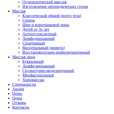
Остеопатический массаж
Изготовление ортопедических стелек
Массаж
Классический общий (всего тела)
Спины
Шеи и воротниковой зоны
Детей от 3х лет
Антицеллюлитный
Лимфодренажный
Спортивный
Висцеральный (живота)
Восстановительно-реабилитационный
Массаж лица
Буккальный
Лимфодренажный
Скульптурно-моделирующий
Миофасциальный
Хиромассаж
Специалисты
Акции
Цены
Цены
Отзывы
Контакты