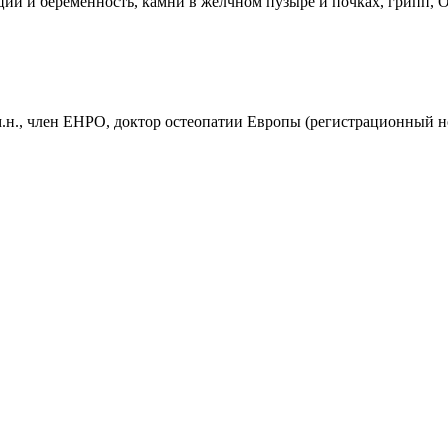
ции и беременность, камни в желчном пузыре и почках, грипп, 
.н., член ЕНРО, доктор остеопатии Европы (регистрационный н