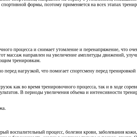
 спортивной формы, поэтому применяется на всех этапах тренир
ного процесса и снимает утомление и перенапряжение, что оче
тот массаж направлен на увеличение амплитуды движений, улуч
ующим тренировкам.
о перед нагрузкой, что помогает спортсмену перед тренировко
узок как во время тренировочного процесса, так и в ходе сор
ультатов. В периоды увеличения объема и интенсивности трени
жа.
рый воспалительный процесс, болезни крови, заболевания кожи, 