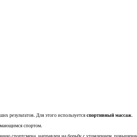
их результатов. Для этого используется
спортивный массаж
.
нимающимся спортом.
нию спортсмена, направлен на борьбу с утомлением, повышени