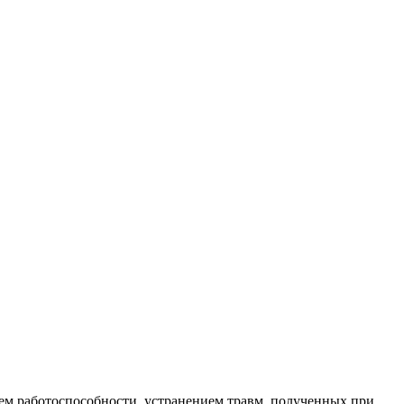
ем работоспособности, устранением травм, полученных при