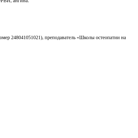
ОРВИ, ангина.
омер 248041051021), преподаватель «Школы остеопатии на