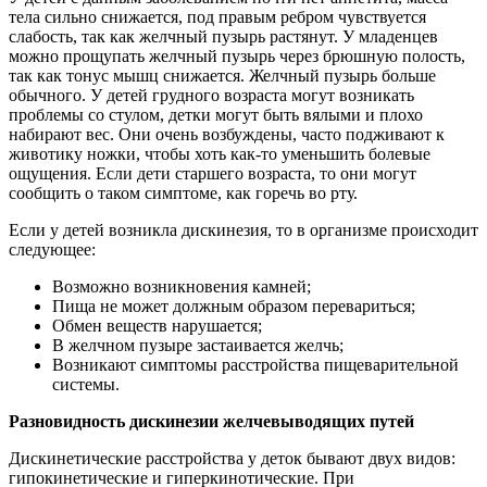
тела сильно снижается, под правым ребром чувствуется
слабость, так как желчный пузырь растянут. У младенцев
можно прощупать желчный пузырь через брюшную полость,
так как тонус мышц снижается. Желчный пузырь больше
обычного. У детей грудного возраста могут возникать
проблемы со стулом, детки могут быть вялыми и плохо
набирают вес. Они очень возбуждены, часто подживают к
животику ножки, чтобы хоть как-то уменьшить болевые
ощущения. Если дети старшего возраста, то они могут
сообщить о таком симптоме, как горечь во рту.
Если у детей возникла дискинезия, то в организме происходит
следующее:
Возможно возникновения камней;
Пища не может должным образом перевариться;
Обмен веществ нарушается;
В желчном пузыре застаивается желчь;
Возникают симптомы расстройства пищеварительной
системы.
Разновидность дискинезии желчевыводящих путей
Дискинетические расстройства у деток бывают двух видов:
гипокинетические и гиперкинотические. При