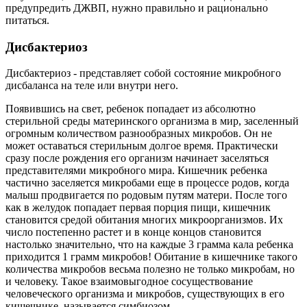
предупредить ДЖВП, нужно правильно и рационально
питаться.
Дисбактериоз
Дисбактериоз - представляет собой состояние микробного
дисбаланса на теле или внутри него.
Появившись на свет, ребенок попадает из абсолютно
стерильной среды материнского организма в мир, заселенный
огромным количеством разнообразных микробов. Он не
может оставаться стерильным долгое время. Практически
сразу после рождения его организм начинает заселяться
представителями микробного мира. Кишечник ребенка
частично заселяется микробами еще в процессе родов, когда
малыш продвигается по родовым путям матери. После того
как в желудок попадает первая порция пищи, кишечник
становится средой обитания многих микроорганизмов. Их
число постепенно растет и в конце концов становится
настолько значительно, что на каждые 3 грамма кала ребенка
приходится 1 грамм микробов! Обитание в кишечнике такого
количества микробов весьма полезно не только микробам, но
и человеку. Такое взаимовыгодное сосуществование
человеческого организма и микробов, существующих в его
кишечнике, называется симбиозом.