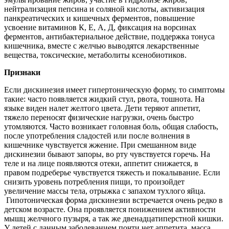
нейтрализация пепсина и соляной кислоты, активизация
панкреатических и кишечных ферментов, повышение
усвоение витаминов К, Е, А, Д, фиксация на ворсинах
ферментов, антибактериальное действие, поддержка тонуса
кишечника, вместе с желчью выводятся лекарственные
вещества, токсические, метаболиты ксенобиотиков.
Признаки
Если дискинезия имеет гипертоническую форму, то симптомы
такие: часто появляется жидкий стул, рвота, тошнота. На
языке виден налет желтого цвета. Дети теряют аппетит,
тяжело переносят физические нагрузки, очень быстро
утомляются. Часто возникает головная боль, общая слабость,
после употребления сладостей или после волнения в
кишечнике чувствуется жжение. При смешанном виде
дискинезии бывают запоры, во рту чувствуется горечь. На
теле и на лице появляются отеки, аппетит снижается, в
правом подреберье чувствуется тяжесть и покалывание. Если
снизить уровень потребления пищи, то произойдет
увеличение массы тела, отрыжка с запахом тухлого яйца.
Гипотоническая форма дискинезии встречается очень редко в
детском возрасте. Она проявляется понижением активности
мышц желчного пузыря, а так же двенадцатиперстной кишки.
У детей с данным заболеванием почти нет аппетита, масса