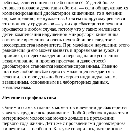
ребенка, если его ничего не беспокоит?" У детей более
старшего возраста дело так и обстоит — если обнаруживается
компенсированный дисбактериоз кишечника, то в лечении
он, как правило, не нуждается. Совсем по-другому решается
этот вопрос у грудничков — у них дисбактериоз в лечении
нуждается в любом случае, потому что у таких маленьких
детей компенсация нарушенной микрофлоры кишечника —
состояние временное и очень неустойчивое вследствие
несовершенства иммунитета. При малейшем нарушении этого
равновесия (а его может вызвать и прорезывание зубов, и
прививка, и переохлаждение и перевод на искусственное
вскармливание, и простая простуда, и даже стресс)
дисбактериоз становится некомпенсированным. Именно
поэтому любой дисбактериоз у младенцев нуждается в
лечении, которое должно быть строго индивидуальным,
взвешенным, основанным на лабораторных данных,
комплексным.
Лечение и профилактика
Одним из самых главных моментов в лечении дисбактериоза
является грудное вскармливание. Любой ребенок нуждается в
материнском молоке как можно дольше на протяжении
первого года жизни. Дети же с проявлениями дисбактериоза
кишечника — особенно. Как уже говорилось, материнское