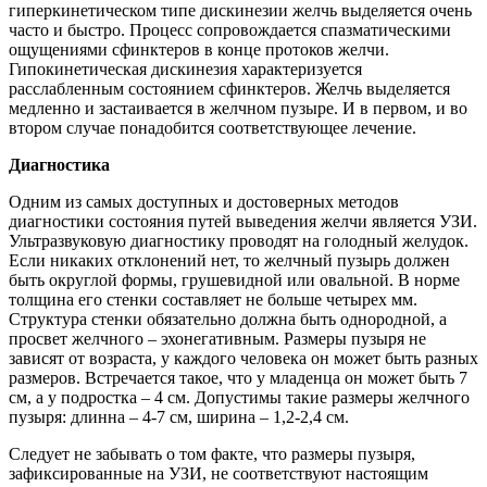
гиперкинетическом типе дискинезии желчь выделяется очень
часто и быстро. Процесс сопровождается спазматическими
ощущениями сфинктеров в конце протоков желчи.
Гипокинетическая дискинезия характеризуется
расслабленным состоянием сфинктеров. Желчь выделяется
медленно и застаивается в желчном пузыре. И в первом, и во
втором случае понадобится соответствующее лечение.
Диагностика
Одним из самых доступных и достоверных методов
диагностики состояния путей выведения желчи является УЗИ.
Ультразвуковую диагностику проводят на голодный желудок.
Если никаких отклонений нет, то желчный пузырь должен
быть округлой формы, грушевидной или овальной. В норме
толщина его стенки составляет не больше четырех мм.
Структура стенки обязательно должна быть однородной, а
просвет желчного – эхонегативным. Размеры пузыря не
зависят от возраста, у каждого человека он может быть разных
размеров. Встречается такое, что у младенца он может быть 7
см, а у подростка – 4 см. Допустимы такие размеры желчного
пузыря: длинна – 4-7 см, ширина – 1,2-2,4 см.
Следует не забывать о том факте, что размеры пузыря,
зафиксированные на УЗИ, не соответствуют настоящим