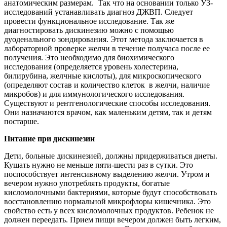
анатомическим размерам. Так что на основании только УЗ-
исследований устанавливать диагноз ДЖВП. Следует
провести функциональное исследование. Так же
диагностировать дискинезию можно с помощью
дуоденального зондирования. Этот метода заключается в
лабораторной проверке желчи в течение получаса после ее
получения. Это необходимо для биохимического
исследования (определяется уровень холестерина,
билирубина, желчные кислоты), для микроскопического
(определяют состав и количество клеток в желчи, наличие
микробов) и для иммунологического исследования.
Существуют и рентгенологические способы исследования.
Они назначаются врачом, как маленьким детям, так и детям
постарше.
Питание при дискинезии
Дети, больные дискинезией, должны придерживаться диеты.
Кушать нужно не меньше пяти-шести раз в сутки. Это
поспособствует интенсивному выделению желчи. Утром и
вечером нужно употреблять продукты, богатые
кисломолочными бактериями, которые будут способствовать
восстановлению нормальной микрофлоры кишечника. Это
свойство есть у всех кисломолочных продуктов. Ребенок не
должен переедать. Прием пищи вечером должен быть легким,