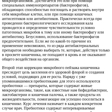
микроорганизмов. Достигается это или при помощи
специальных иммунопрепаратов (бактериофагов),
обладающих способностью поглощать и растворять внутри
себя микробные клетки, или при помощи кишечных
антисептиков или антибиотиков. Практически всегда при
проведении бактериологического исследования кала
проводится и определение чувствительности условно
патогенных микробов к тому или иному бактериофагу или
антибиотику. Безусловно, использование бактериофагов
предпочтительнее. Если же по какой-то причине их
применение невозможно, то из ряда антибактериальных
препаратов необходимо выбирать те, которые, действуя только
в просвете кишечника, не попадают в кровь и не оказывают
общего воздействия на организм.
Второй этап коррекции микробного пейзажа кишечника
преследует цель заселения его здоровой флорой и создания
условий, подходящих для ее роста. Наряду с уже
упоминавшимися пребиотиками для этого используются
пробиотики — препараты, которые содержат живые
микроорганизмы, такие, как известные нам бифидобактерии,
лактобактерии и кишечная палочка, а также продукты их
жизнедеятельности, помогающие им успешно поселиться в
кишечнике. Курс лечения назначает в каждом конкретном
случае врач. Пребиотики содержат неперевариваемые