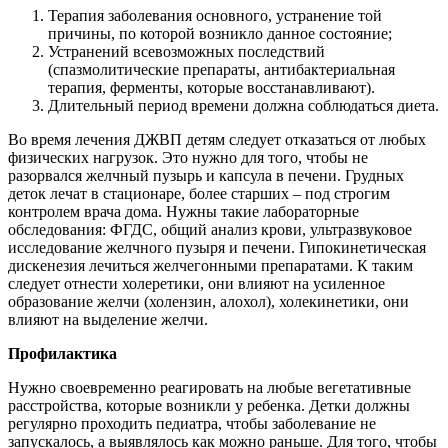
Терапия заболевания основного, устранение той
причины, по которой возникло данное состояние;
Устранений всевозможных последствий
(спазмолитические препараты, антибактериальная
терапия, ферменты, которые восстанавливают).
Длительный период времени должна соблюдаться диета.
Во время лечения ДЖВП детям следует отказаться от любых
физических нагрузок. Это нужно для того, чтобы не
разорвался желчный пузырь и капсула в печени. Грудных
деток лечат в стационаре, более старших – под строгим
контролем врача дома. Нужны такие лабораторные
обследования: ФГДС, общий анализ крови, ультразвуковое
исследование желчного пузыря и печени. Гипокинетическая
дискенезия лечиться желчегонными препаратами. К таким
следует отнести холеретики, они влияют на усиленное
образование желчи (холензин, алохол), холекинетики, они
влияют на выделение желчи.
Профилактика
Нужно своевременно реагировать на любые вегетативные
расстройства, которые возникли у ребенка. Детки должны
регулярно проходить педиатра, чтобы заболевание не
запускалось, а выявлялось как можно раньше. Для того, чтобы