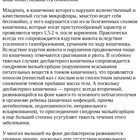
Младенец, в кишечнике которого нарушен количественный и
качественный состав микрофлоры, зачастую ведет себя
беспокойно, у него нарушается сон из-за болезненных спазмов
кишечника, которые носят приступообразный характер и
проявляются через 1,5-2 ч. после кормления. Практически
всегда это сопровождается вздутием живота вследствие
усиленного газообразования, урчанием по ходу кишечника.
Вследствие вздутия живота и нарушения продвижения пищи
по кишечнику отмечаются срыгивания и рвота. В особенно
тяжелых случаях дисбактериоз кишечника сопровождается
синдромом мальабсорбции (нарушением всасывания
питательных веществ в тонком кишечнике), что проявляется
поносом (пенистый кал с кислым или гнилостным запахом) и
снижением темпов прибавки массы тела. А поскольку
дисбактериоз кишечника — процесс всегда вторичный,
развивающийся на фоне какого-то основного неблагополучия
в организме ребенка (кишечных инфекций, приема
антибиотиков, недоношенности, неправильного
вскармливания), то присоединение синдрома мальабсорбции
в еще большей степени усугубляет тяжесть течения этого
заболевания.
У многих малышей на фоне дисбактериоза развиваются
упорные запоры, поскольку при отсутствии нормального