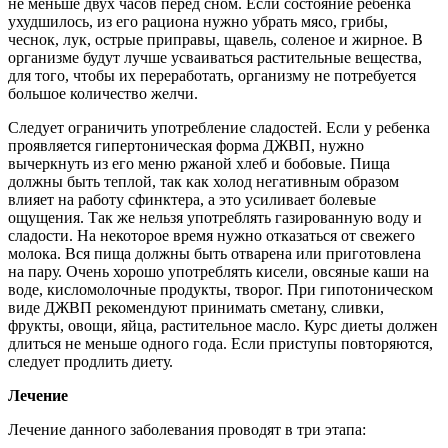
не меньше двух часов перед сном. Если состояние ребенка
ухудшилось, из его рациона нужно убрать мясо, грибы,
чеснок, лук, острые приправы, щавель, соленое и жирное. В
организме будут лучше усваиваться растительные вещества,
для того, чтобы их переработать, организму не потребуется
большое количество желчи.
Следует ограничить употребление сладостей. Если у ребенка
проявляется гипертоническая форма ДЖВП, нужно
вычеркнуть из его меню ржаной хлеб и бобовые. Пища
должны быть теплой, так как холод негативным образом
влияет на работу сфинктера, а это усиливает болевые
ощущения. Так же нельзя употреблять газированную воду и
сладости. На некоторое время нужно отказаться от свежего
молока. Вся пища должны быть отварена или приготовлена
на пару. Очень хорошо употреблять кисели, овсяные каши на
воде, кисломолочные продукты, творог. При гипотоническом
виде ДЖВП рекомендуют принимать сметану, сливки,
фрукты, овощи, яйца, растительное масло. Курс диеты должен
длиться не меньше одного года. Если приступы повторяются,
следует продлить диету.
Лечение
Лечение данного заболевания проводят в три этапа: