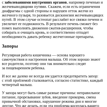
с
заболеваниями внутренних органов
, например печенью и
желчевыводящими путями. Скажем, если есть ограничения
диафрагмы с одной стороны и нарушен отток желчи из
желчного пузыря, то разовьется дискинезия желчевыводящих
путей. В этом случае остеопат расслабит все связки печени и
увеличит ее подвижность. В результате печень сможет без
помех выполнять движения сжатия-расширения, чтобы
собирать и очищать кровь, и соответственно отпадет
необходимость давать ребенку желчегонные препараты.
Запоры
Регулярная работа кишечника — основа хорошего
самочувствия и настроения малыша. Об этом хорошо знают
все родители, поэтому они так внимательно следят
за пищеварением ребенка.
И все же далеко не всегда им удается предотвратить запор:
с этой проблемой сталкивается, согласно статистике, каждый
четвертый малыш.
У запора могут быть самые разные причины: неправильное
питание, прорезывание зубов, введение прикорма, смена
привычной обстановки, нарушение режима дня и многие
другие. Что же делать, если эта проблема коснулась вашего