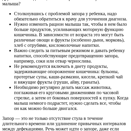
малыша?
Столкнувшись с проблемой запора у ребенка, надо
обязательно обратиться к врачу для уточнения диагноза.
Нужно изменить рацион малыша так, чтобы в нем было
больше продуктов, усиливающих моторную функцию
кишечника. В зависимости от возраста это могут быть
различные овощи и фрукты (особенно дыни, морковь),
хлеб с отрубями, кисломолочные напитки.
Важно следить за питьевым режимом и давать ребенку
напитки, способствующие предотвращению запора,
например, соки или отвар чернослива.
Не рекомендуется включать в диету продукты,
задерживающие опорожнение кишечника: бульоны,
протертые супы, каши-размазни, кисели, крепкий чай
и вяжущие фрукты (груши, айву, гранаты).
Необходимо регулярно делать массаж животика,
поглаживая его круговыми движениями по часовой
стрелке, а затем от боковых поверхностей к пупку. Когда
малыш немного подрастет, нужно сделать все, чтобы
он как можно больше двигался.
Запор — это не только отсутствие стула в течение
длительного времени или удлинение привычных интервалов
между дефекациями. Речь может идти о запоре, даже если