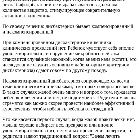
числа бифидобактерий не вырабатывается в должном
количестве вещество, стимулирующее сократительную
активность кишечника.
По своему течению дисбактериоз бывает компенсированный
и некомпенсированный.
При компенсированном дисбактериозе кишечника
клинических проявлений нет. Ребенок чувствует себя вполне
удовлетворительно, и нарушение микробного пейзажа
становится случайной находкой, когда анализ кала (кстати, это
исследование служить основным лабораторным критерием
дисбактериоза) сдают совсем по другому поводу.
Некомпенсированный дисбактериоз сопровождается всеми
теми клиническими признаками, о которых говорилось выше.
В таких случаях жалоб очень много и вопрос о том, нуждается
ребенок в лечении или нет, не поднимается. Родители малыша
стремятся как можно скорее провести наиболее эффективный
курс лечения, чтобы избавить ребенка от страданий.
Что же касается первого случая, когда жалоб практически нет,
малыш хорошо набирает вес, прекрасно или вполне
удовлетворительно спит, нет явных проявления аллергии, то
родители задают традиционный вопрос: "Зачем лечить