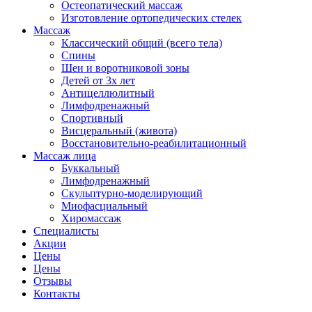
Остеопатический массаж
Изготовление ортопедических стелек
Массаж
Классический общий (всего тела)
Спины
Шеи и воротниковой зоны
Детей от 3х лет
Антицеллюлитный
Лимфодренажный
Спортивный
Висцеральный (живота)
Восстановительно-реабилитационный
Массаж лица
Буккальный
Лимфодренажный
Скульптурно-моделирующий
Миофасциальный
Хиромассаж
Специалисты
Акции
Цены
Цены
Отзывы
Контакты