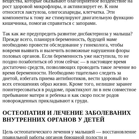
вещества, которые оказывают благоприятное воздействие на
рост здоровой микрофлоры, и активизирует ее. К ним
относится лактулоза, олигосахариды, клетчатка. Эти
компоненты к тому же стимулируют двигательную функцию
кишечника, помогая справиться с запорами.
Так как же предупредить развитие дисбактериоза у малыша?
Прежде всего, планируя беременность, будущей маме
необходимо провести обследование у гинеколога, чтобы
вовремя выявить и вылечить возможные нарушения флоры
половых органов. Если беременность уже наступила, то не
поздно позаботиться об этом сейчас — в настоящее время
достаточно средств, позволяющих проводить такое лечение во
время беременности. Необходимо тщательно следить за
диетой, избегать приема антибиотиков, вести здоровый во
всех отношениях образ жизни. Кроме того, нелишне заранее
поинтересоваться в роддоме, практикуют ли в нем совместное
пребывание матери и ребенка и как скоро после родов
новорожденных прикладывают к груди.
ОСТЕОПАТИЯ И ЛЕЧЕНИЕ ЗАБОЛЕВАНИХ
ВНУТРЕННИХ ОРГАНОВ У ДЕТЕЙ
Цель остеопатического лечения у малышей — восстановление
правильной работы органов брюшной полости и