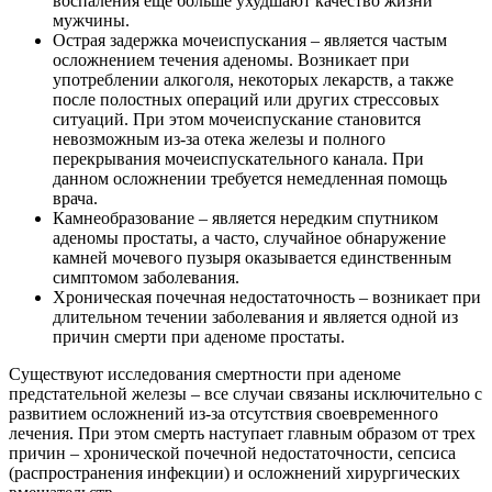
воспаления еще больше ухудшают качество жизни
мужчины.
Острая задержка мочеиспускания – является частым
осложнением течения аденомы. Возникает при
употреблении алкоголя, некоторых лекарств, а также
после полостных операций или других стрессовых
ситуаций. При этом мочеиспускание становится
невозможным из-за отека железы и полного
перекрывания мочеиспускательного канала. При
данном осложнении требуется немедленная помощь
врача.
Камнеобразование – является нередким спутником
аденомы простаты, а часто, случайное обнаружение
камней мочевого пузыря оказывается единственным
симптомом заболевания.
Хроническая почечная недостаточность – возникает при
длительном течении заболевания и является одной из
причин смерти при аденоме простаты.
Существуют исследования смертности при аденоме
предстательной железы – все случаи связаны исключительно с
развитием осложнений из-за отсутствия своевременного
лечения. При этом смерть наступает главным образом от трех
причин – хронической почечной недостаточности, сепсиса
(распространения инфекции) и осложнений хирургических