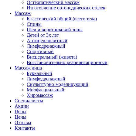
Остеопатический массаж
Изготовление ортопедических стелек
Массаж
Классический общий (всего тела)
Спины
Шеи и воротниковой зоны
Детей от 3х лет
Антицеллюлитный
Лимфодренажный
Спортивный
Висцеральный (живота)
Восстановительно-реабилитационный
Массаж лица
Буккальный
Лимфодренажный
Скульптурно-моделирующий
Миофасциальный
Хиромассаж
Специалисты
Акции
Цены
Цены
Отзывы
Контакты