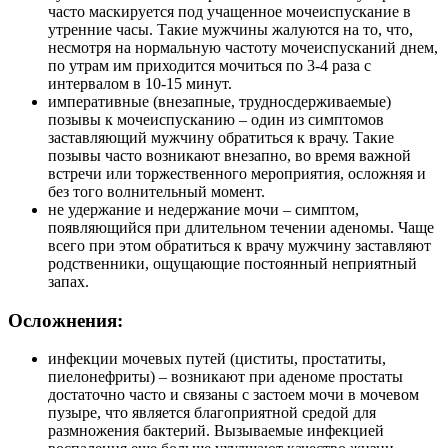
часто маскируется под учащенное мочеиспускание в
утренние часы. Такие мужчины жалуются на то, что,
несмотря на нормальную частоту мочеиспусканий днем,
по утрам им приходится мочиться по 3-4 раза с
интервалом в 10-15 минут.
императивные (внезапные, трудносдерживаемые)
позывы к мочеиспусканию – один из симптомов
заставляющий мужчину обратиться к врачу. Такие
позывы часто возникают внезапно, во время важной
встречи или торжественного мероприятия, осложняя и
без того волнительный момент.
не удержание и недержание мочи – симптом,
появляющийся при длительном течении аденомы. Чаще
всего при этом обратиться к врачу мужчину заставляют
родственники, ощущающие постоянный неприятный
запах.
Осложнения:
инфекции мочевых путей (циститы, простатиты,
пиелонефриты) – возникают при аденоме простаты
достаточно часто и связаны с застоем мочи в мочевом
пузыре, что является благоприятной средой для
размножения бактерий. Вызываемые инфекцией