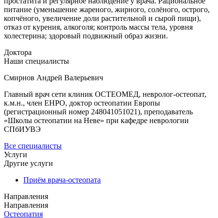
простатита и регулярное наблюдение у врача. Рациональное
питание (уменьшение жареного, жирного, солёного, острого,
копчёного, увеличение доли растительной и сырой пищи),
отказ от курения, алкоголя; контроль массы тела, уровня
холестерина; здоровый подвижный образ жизни.
Доктора
Наши специалисты
Смирнов Андрей Валерьевич
Главный врач сети клиник ОСТЕОМЕД, невролог-остеопат,
к.м.н., член ЕНРО, доктор остеопатии Европы
(регистрационный номер 248041051021), преподаватель
«Школы остеопатии на Неве» при кафедре неврологии
СПбИУВЭ
Все специалисты
Услуги
Другие услуги
Приём врача-остеопата
Направления
Направления
Остеопатия