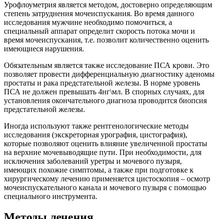
Урофлоуметрия является методом, достоверно определяющим
степень затруднения мочеиспускания. Во время данного
исследования мужчине необходимо помочиться, а
специальный аппарат определит скорость потока мочи и
время мочеиспускания, т.е. позволит количественно оценить
имеющиеся нарушения.
Обязательным является также исследование ПСА крови. Это
позволяет провести дифференциальную диагностику аденомы
простаты и рака предстательной железы. В норме уровень
ПСА не должен превышать 4нг\мл. В спорных случаях, для
установления окончательного диагноза проводится биопсия
предстательной железы.
Иногда используют также рентгенологические методы
исследования (экскреторная урография, цистография),
которые позволяют оценить влияние увеличенной простаты
на верхние мочевыводящие пути. При необходимости, для
исключения заболеваний уретры и мочевого пузыря,
имеющих похожие симптомы, а также при подготовке к
хирургическому лечению применяется цистоскопия – осмотр
мочеиспускательного канала и мочевого пузыря с помощью
специального инструмента.
Методы лечения