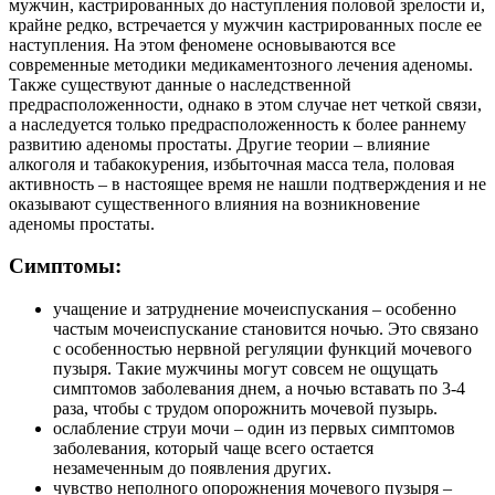
мужчин, кастрированных до наступления половой зрелости и,
крайне редко, встречается у мужчин кастрированных после ее
наступления. На этом феномене основываются все
современные методики медикаментозного лечения аденомы.
Также существуют данные о наследственной
предрасположенности, однако в этом случае нет четкой связи,
а наследуется только предрасположенность к более раннему
развитию аденомы простаты. Другие теории – влияние
алкоголя и табакокурения, избыточная масса тела, половая
активность – в настоящее время не нашли подтверждения и не
оказывают существенного влияния на возникновение
аденомы простаты.
Симптомы:
учащение и затруднение мочеиспускания – особенно
частым мочеиспускание становится ночью. Это связано
с особенностью нервной регуляции функций мочевого
пузыря. Такие мужчины могут совсем не ощущать
симптомов заболевания днем, а ночью вставать по 3-4
раза, чтобы с трудом опорожнить мочевой пузырь.
ослабление струи мочи – один из первых симптомов
заболевания, который чаще всего остается
незамеченным до появления других.
чувство неполного опорожнения мочевого пузыря –