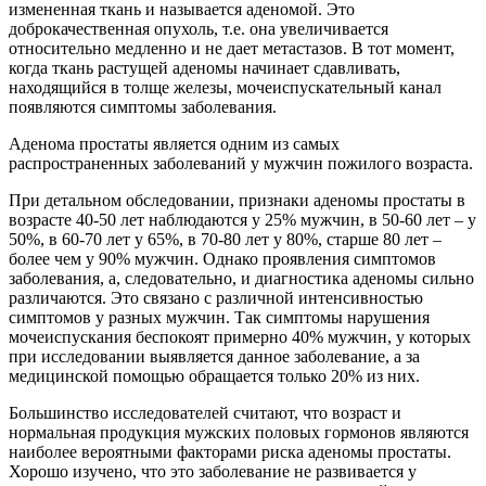
измененная ткань и называется аденомой. Это
доброкачественная опухоль, т.е. она увеличивается
относительно медленно и не дает метастазов. В тот момент,
когда ткань растущей аденомы начинает сдавливать,
находящийся в толще железы, мочеиспускательный канал
появляются симптомы заболевания.
Аденома простаты является одним из самых
распространенных заболеваний у мужчин пожилого возраста.
При детальном обследовании, признаки аденомы простаты в
возрасте 40-50 лет наблюдаются у 25% мужчин, в 50-60 лет – у
50%, в 60-70 лет у 65%, в 70-80 лет у 80%, старше 80 лет –
более чем у 90% мужчин. Однако проявления симптомов
заболевания, а, следовательно, и диагностика аденомы сильно
различаются. Это связано с различной интенсивностью
симптомов у разных мужчин. Так симптомы нарушения
мочеиспускания беспокоят примерно 40% мужчин, у которых
при исследовании выявляется данное заболевание, а за
медицинской помощью обращается только 20% из них.
Большинство исследователей считают, что возраст и
нормальная продукция мужских половых гормонов являются
наиболее вероятными факторами риска аденомы простаты.
Хорошо изучено, что это заболевание не развивается у