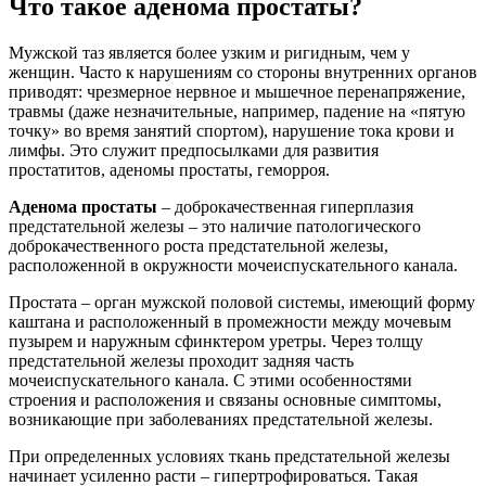
Что такое аденома простаты?
Мужской таз является более узким и ригидным, чем у
женщин. Часто к нарушениям со стороны внутренних органов
приводят: чрезмерное нервное и мышечное перенапряжение,
травмы (даже незначительные, например, падение на «пятую
точку» во время занятий спортом), нарушение тока крови и
лимфы. Это служит предпосылками для развития
простатитов, аденомы простаты, геморроя.
Аденома простаты
– доброкачественная гиперплазия
предстательной железы – это наличие патологического
доброкачественного роста предстательной железы,
расположенной в окружности мочеиспускательного канала.
Простата – орган мужской половой системы, имеющий форму
каштана и расположенный в промежности между мочевым
пузырем и наружным сфинктером уретры. Через толщу
предстательной железы проходит задняя часть
мочеиспускательного канала. С этими особенностями
строения и расположения и связаны основные симптомы,
возникающие при заболеваниях предстательной железы.
При определенных условиях ткань предстательной железы
начинает усиленно расти – гипертрофироваться. Такая