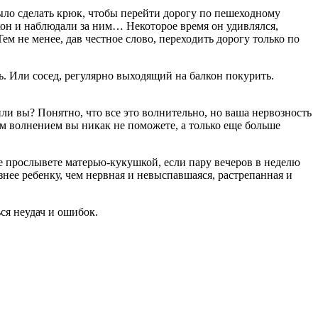
ыло сделать крюк, чтобы перейти дорогу по пешеходному
лкон и наблюдали за ним… Некоторое время он удивлялся,
Тем не менее, дав честное слово, переходить дорогу только по
сь. Или сосед, регулярно выходящий на балкон покурить.
ли вы? Понятно, что все это волнительно, но ваша нервозность
оим волнением вы никак не поможете, а только еще больше
не прослывете матерью-кукушкой, если пару вечеров в неделю
знее ребенку, чем нервная и невыспавшаяся, растрепанная и
ься неудач и ошибок.