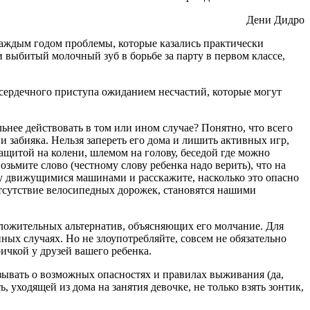
Дени Дидро
 каждым годом проблемы, которые казались практически
и выбитый молочный зуб в борьбе за парту в первом классе,
 сердечного приступа ожиданием несчастий, которые могут
льнее действовать в том или ином случае? Понятно, что всего
 забияка. Нельзя запереть его дома и лишить активных игр,
 защитой на колени, шлемом на голову, беседой где можно
Возьмите слово (честному слову ребенка надо верить), что на
у движущимися машинами и расскажите, насколько это опасно
 отсутствие велосипедных дорожек, становятся нашими
оложительных альтернатив, объясняющих его молчание. Для
ных случаях. Но не злоупотребляйте, совсем не обязательно
ичкой у друзей вашего ребенка.
азывать о возможных опасностях и правилах выживания (да,
 уходящей из дома на занятия девочке, не только взять зонтик,