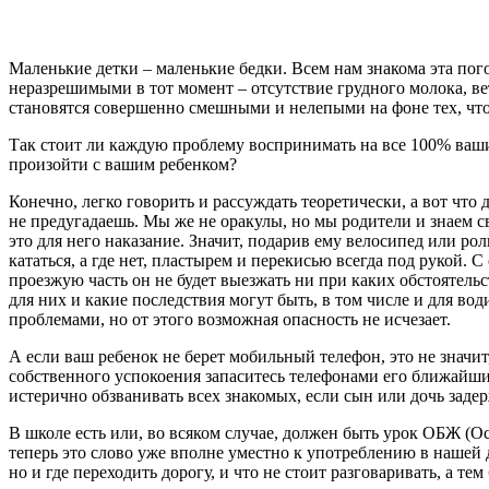
Маленькие детки – маленькие бедки. Всем нам знакома эта пог
неразрешимыми в тот момент – отсутствие грудного молока, ве
становятся совершенно смешными и нелепыми на фоне тех, чт
Так стоит ли каждую проблему воспринимать на все 100% ваши
произойти с вашим ребенком?
Конечно, легко говорить и рассуждать теоретически, а вот что 
не предугадаешь. Мы же не оракулы, но мы родители и знаем с
это для него наказание. Значит, подарив ему велосипед или рол
кататься, а где нет, пластырем и перекисью всегда под рукой. 
проезжую часть он не будет выезжать ни при каких обстояте
для них и какие последствия могут быть, в том числе и для в
проблемами, но от этого возможная опасность не исчезает.
А если ваш ребенок не берет мобильный телефон, это не знач
собственного успокоения запаситесь телефонами его ближайших
истерично обзванивать всех знакомых, если сын или дочь задер
В школе есть или, во всяком случае, должен быть урок ОБЖ (О
теперь это слово уже вполне уместно к употреблению в нашей д
но и где переходить дорогу, и что не стоит разговаривать, а те