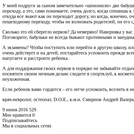
У моей подруги за сыном замечательно «шпионили» две бабушк
переходу, а это, сами понимаете, очень долго, когда спешишь 
откуда все знают как он переходит дорогу, но когда, конечно, 
пешеходному переходу, чтобы не волновать родителей, он его 
Сколько это ей сберегло нервов? Да немеряно! Наверняка у вас
Поговорите, бабульки не всегда бывают противными и занудны
А экзамены? Чтобы поступить или перейти в другую школу, или
очень действует и на детей, постарайтесь успокоить прежде вс
напугаете и расстроите ребенка.
А для поддержания своих нервов в порядке не забывайте отдых
посвятите своим личным делам: сходите в спортклуб, к космето
неухоженная.
Если ребенок вами гордится – его легче успокоить, вселить в н
врач-невролог, остеопат, D.O.E., к.м.н. Смирнов Андрей Валер
9 июня 2016
529
Мне нравится
0
Подписывайтесь
Мы в социальных сетях