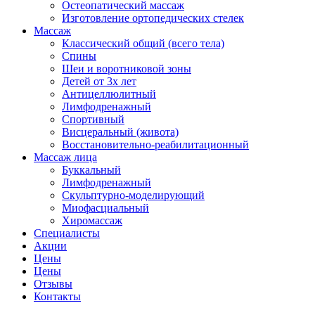
Остеопатический массаж
Изготовление ортопедических стелек
Массаж
Классический общий (всего тела)
Спины
Шеи и воротниковой зоны
Детей от 3х лет
Антицеллюлитный
Лимфодренажный
Спортивный
Висцеральный (живота)
Восстановительно-реабилитационный
Массаж лица
Буккальный
Лимфодренажный
Скульптурно-моделирующий
Миофасциальный
Хиромассаж
Специалисты
Акции
Цены
Цены
Отзывы
Контакты