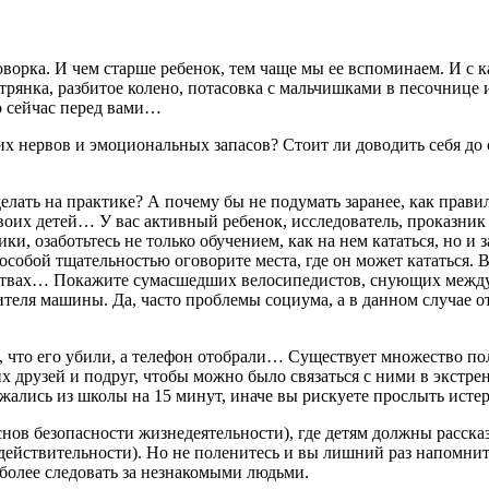
оворка. И чем старше ребенок, тем чаще мы ее вспоминаем. И с
трянка, разбитое колено, потасовка с мальчишками в песочнице 
о сейчас перед вами…
х нервов и эмоциональных запасов? Стоит ли доводить себя до
делать на практике? А почему бы не подумать заранее, как прави
воих детей… У вас активный ребенок, исследователь, проказник и
ики, озаботьтесь не только обучением, как на нем кататься, но и
С особой тщательностью оговорите места, где он может кататься. 
льствах… Покажите сумасшедших велосипедистов, снующих межд
одителя машины. Да, часто проблемы социума, а в данном случае
ит, что его убили, а телефон отобрали… Существует множество п
 друзей и подруг, чтобы можно было связаться с ними в экстрен
жались из школы на 15 минут, иначе вы рискуете прослыть истер
снов безопасности жизнедеятельности), где детям должны расск
ействительности). Но не поленитесь и вы лишний раз напомнить,
м более следовать за незнакомыми людьми.