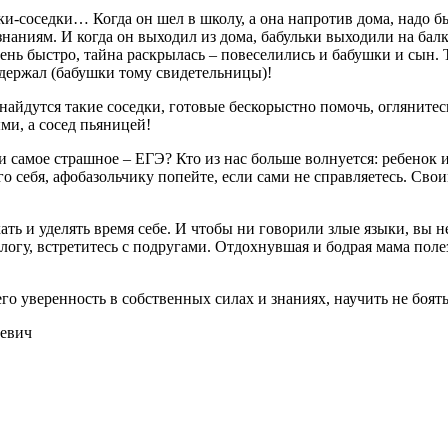
и-соседки… Когда он шел в школу, а она напротив дома, надо б
к знаниям. И когда он выходил из дома, бабульки выходили на ба
очень быстро, тайна раскрылась – повеселились и бабушки и сын. 
сдержал (бабушки тому свидетельницы)!
 найдутся такие соседки, готовые бескорыстно помочь, огляните
ми, а сосед пьяницей!
 самое страшное – ЕГЭ? Кто из нас больше волнуется: ребенок и
его себя, афобазольчику попейте, если сами не справляетесь. Св
ать и уделять время себе. И чтобы ни говорили злые языки, вы 
логу, встретитесь с подругами. Отдохнувшая и бодрая мама поле
его уверенность в собственных силах и знаниях, научить не боят
ьевич