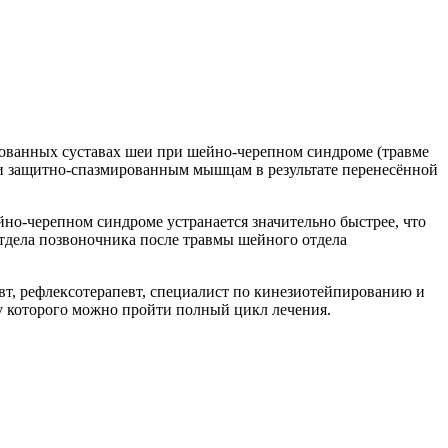
ованных суставах шеи при шейно-черепном синдроме (травме
и защитно-спазмированным мышцам в результате перенесённой
но-черепном синдроме устранается значительно быстрее, что
тдела позвоночника после травмы шейного отдела
вт, рефлексотерапевт, специалист по кинезиотейпированию и
у которого можно пройти полный цикл лечения.