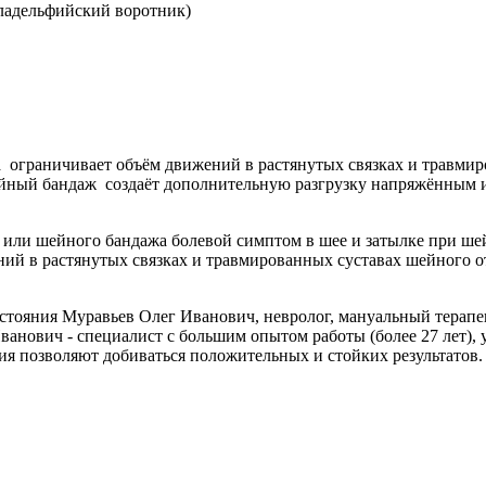
ладельфийский воротник)
ограничивает объём движений в растянутых связках и травмир
ейный бандаж создаёт дополнительную разгрузку напряжённым 
или шейного бандажа болевой симптом в шее и затылке при шей
ий в растянутых связках и травмированных суставах шейного о
стояния Муравьев Олег Иванович, невролог, мануальный терапе
анович - специалист с большим опытом работы (более 27 лет), 
я позволяют добиваться положительных и стойких результатов.