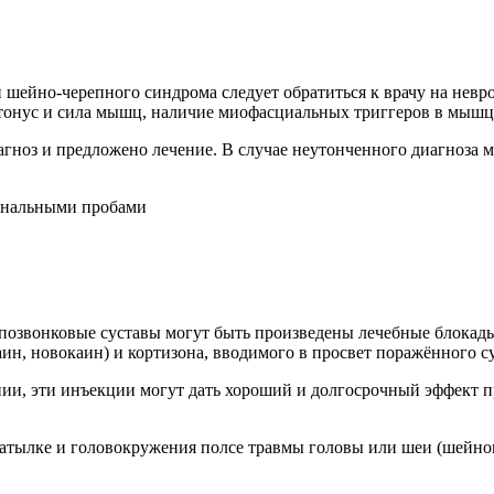
 шейно-черепного синдрома следует обратиться к врачу на невр
онус и сила мышц, наличие миофасциальных триггеров в мышцах
агноз и предложено лечение. В случае неутонченного диагноза 
ональными пробами
озвонковые суставы могут быть произведены лечебные блокады,
ин, новокаин) и кортизона, вводимого в просвет поражённого су
и, эти инъекции могут дать хороший и долгосрочный эффект пр
 затылке и головокружения полсе травмы головы или шеи (шейн