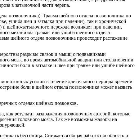
роза в затылочной части черепа.
дела позвоночника). Травма шейного отдела позвоночника по
ове, ушиба шеи и затылка при падении), так и хронической
а) и шейно-затылочного перехода возникает при падении,
бного механизма травмы или ушиба шейного отдела
равма шейного отдела позвоночника происходит растяжение
а вероятны разрывы связок и мышц с подвывихами
ного мозга во время автомобильной аварии или столкновении
нсивности боли в затылке и шее при травме или ушибе шейного
т монотонных усилий в течение длительного периода времени
бострение боли в шейном отдела позвоночника может вызвать
перечных отделах шейных позвонков.
ва, как результат раздражения позвоночных артерий, которые
рясения головного мозга. Так же возможны жалобы на
 изнуряющей.
 возникать бессоница. Снижается общая работоспособность и