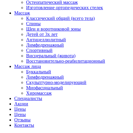
Остеопатический массаж
Изготовление ортопедических стелек
Массаж
Классический общий (всего тела)
Спины
Шеи и воротниковой зоны
Детей от 3х лет
Антицеллюлитный
Лимфодренажный
Спортивный
Висцеральный (живота)
Восстановительно-реабилитационный
Массаж лица
Буккальный
Лимфодренажный
Скульптурно-моделирующий
Миофасциальный
Хиромассаж
Специалисты
Акции
Цены
Цены
Отзывы
Контакты