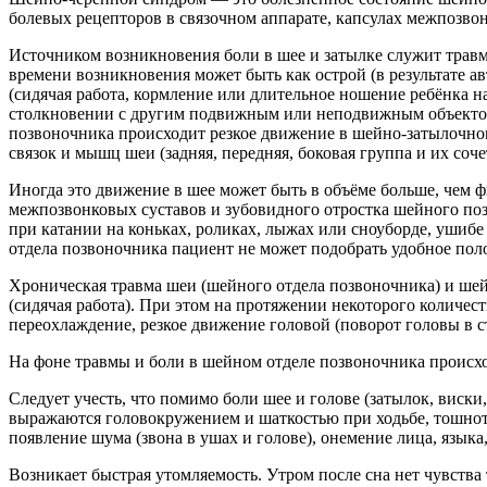
болевых рецепторов в связочном аппарате, капсулах межпозво
Источником возникновения боли в шее и затылке служит травм
времени возникновения может быть как острой (в результате а
(сидячая работа, кормление или длительное ношение ребёнка на
столкновении с другим подвижным или неподвижным объектом, 
позвоночника происходит резкое движение в шейно-затылочном
связок и мышц шеи (задняя, передняя, боковая группа и их соче
Иногда это движение в шее может быть в объёме больше, чем 
межпозвонковых суставов и зубовидного отростка шейного по
при катании на коньках, роликах, лыжах или сноуборде, ушибе
отдела позвоночника пациент не может подобрать удобное пол
Хроническая травма шеи (шейного отдела позвоночника) и шей
(сидячая работа). При этом на протяжении некоторого количе
переохлаждение, резкое движение головой (поворот головы в с
На фоне травмы и боли в шейном отделе позвоночника происх
Следует учесть, что помимо боли шее и голове (затылок, виски
выражаются головокружением и шаткостью при ходьбе, тошното
появление шума (звона в ушах и голове), онемение лица, языка
Возникает быстрая утомляемость. Утром после сна нет чувства