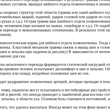
нковых суставов, мышцах шейного отдела позвоночника и апонев
а опорных структур этой области (травма или ушиб шейного от
втомобилных аварий, падений, ударов головой или ударов по гол
 руках и т.д.). Острая травма шеи (шейного отдела позвоночник
человеком (при катании на лыжах, сноуборде и т.д.). От подо
 переходе и межпозвонковых сочленениях. В результате этой т
тания).
физиологическая норма для шейного отдела позвоночника. Тогд
звонка. Хлыстовой механизм травмы связок и мышц шеи и голов
 шеи и затылка при падении.(к рисунку) В зависимости от инте
ожение для сна.
но-затылочного перехода формируется статической нагрузкой о
ства времени человек испытывает дискомфорт в шее и затылке. О
торону или назад), неудобное положение шеи во сне.
одит раздражение позвоночных артерий, которые проходят в по
, темя), пациенты могут испытывать и вестибулярные расстройст
й и рвотой, что иногда приводит к ошибочной диагностике сот
, затылка, в области уха. Головная боль становится постоянной,
 того, что удалось выспаться. Иногда может на этом фоне может