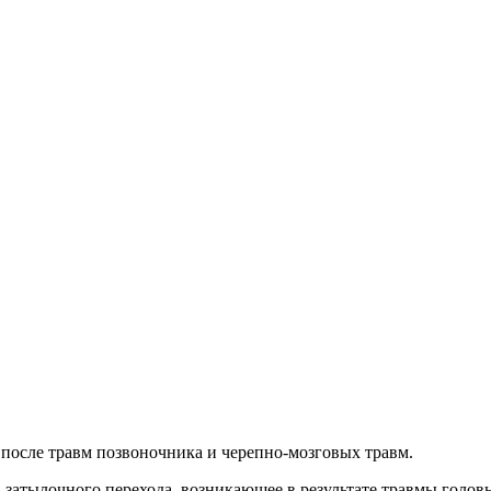
осле травм позвоночника и черепно-мозговых травм.
затылочного перехода, возникающее в результате травмы голов